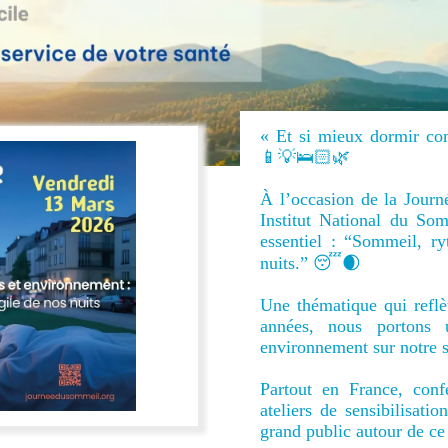
« Et si mieux dormir co
📱💡🛌🏻🌿
À l’occasion de la Jour
Institut National du So
essentiel : “Sommeil, ry
nuits.” 😴🌒
Une thématique qui reflè
années, nous portons u
environnement sur notre sa
Partout en France, confé
ateliers de sensibilisati
grand public autour de ce 