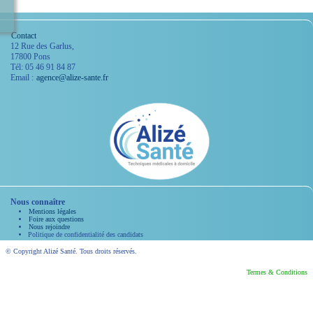
Contact
12 Rue des Garlus,
17800 Pons
Tél: 05 46 91 84 87
Email :
agence@alize-sante.fr
Nous connaître
Mentions légales
Foire aux questions
Nous rejoindre
Politique de confidentialité des candidats
© Copyright Alizé Santé. Tous droits réservés.
Termes & Conditions