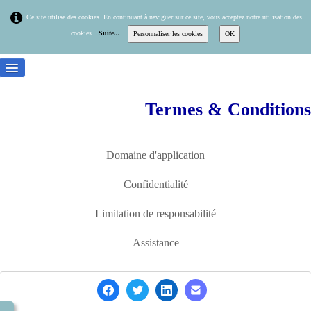
Ce site utilise des cookies. En continuant à naviguer sur ce site, vous acceptez notre utilisation des
cookies.
Suite...
Personnaliser les cookies
OK
Termes & Conditions
Accueil
Alizé Santé
Domaine d'application
Prestations
Confidentialité
Actualités
Limitation de responsabilité
Contact
Assistance